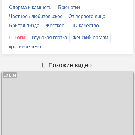
Сперма и камшоты
Брюнетки
Частное / любительское
От первого лица
Бритая пизда
Жесткое
HD-качество
Теги:
глубокая глотка
женский оргазм
красивое тело
Похожие видео:
18 мин