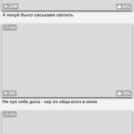
124K
83%
А нехуй было сиськами светить
13 мин
53K
78%
Ни хуя себе дела - хер по яйца влез в меня
14 мин