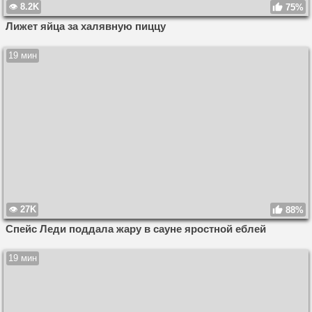
8.2K
75%
Лижет яйца за халявную пиццу
19 мин
27K
88%
Спейс Леди поддала жару в сауне яростной еблей
19 мин