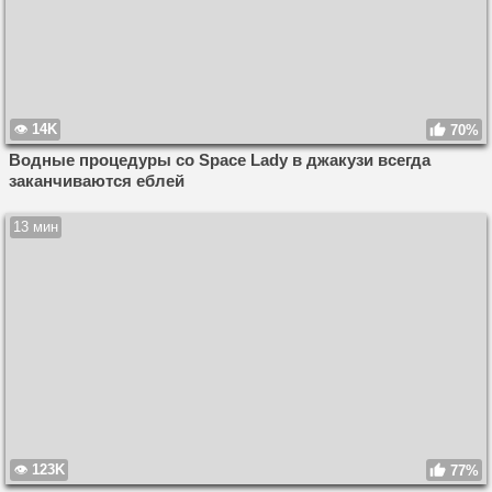
14K
70%
Водные процедуры со Space Lady в джакузи всегда
заканчиваются еблей
13 мин
123K
77%