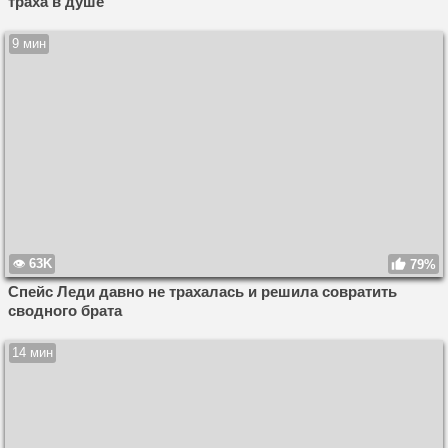
траха в душе
9 мин
63K
79%
Спейс Леди давно не трахалась и решила совратить
сводного брата
14 мин