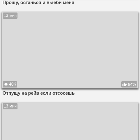
Прошу, останься и выеби меня
13 мин
40K
84%
Отпущу на рейв если отсосешь
13 мин