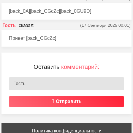
[back_0A][back_CGcZc][back_0GU9D]
Гость
(17 Сентября 2025 00:01)
Привет [back_CGcZc]
Оставить
комментарий:
Отправить
Политика конфиденциальности