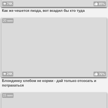
74K
85%
Как же чешется пизда, вот всадил бы кто туда
20 мин
24K
76%
Блондинку хлебом не корми - дай только отсосать и
потрахаться
15 мин