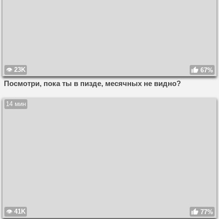
23K
67%
Посмотри, пока ты в пизде, месячных не видно?
14 мин
41K
77%